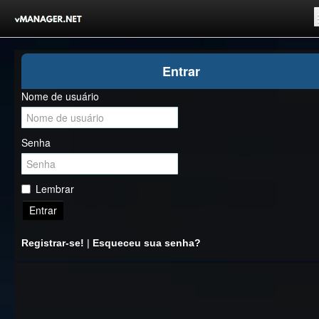
Inicio
Entrar
Registrar-se!
Nome de usuário
Competições
Comunidade
Senha
Notícias
Clubes Livres
Lembrar
Entrar
Registrar-se!
|
Esqueceu sua senha?