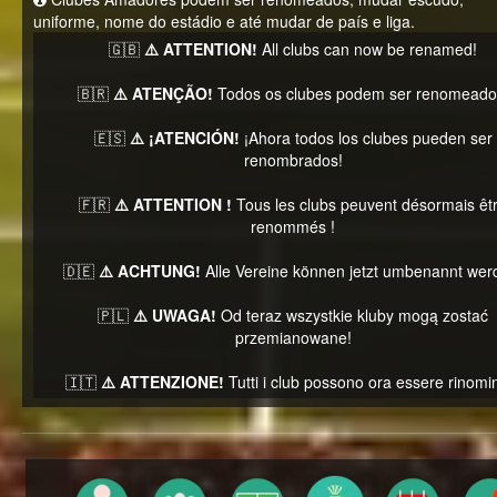
uniforme, nome do estádio e até mudar de país e liga.
🇬🇧
⚠️ ATTENTION!
All clubs can now be renamed!
🇧🇷
⚠️ ATENÇÃO!
Todos os clubes podem ser renomeado
🇪🇸
⚠️ ¡ATENCIÓN!
¡Ahora todos los clubes pueden ser
renombrados!
🇫🇷
⚠️ ATTENTION !
Tous les clubs peuvent désormais êt
renommés !
🇩🇪
⚠️ ACHTUNG!
Alle Vereine können jetzt umbenannt wer
🇵🇱
⚠️ UWAGA!
Od teraz wszystkie kluby mogą zostać
przemianowane!
🇮🇹
⚠️ ATTENZIONE!
Tutti i club possono ora essere rinomin