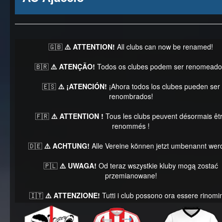
🇬🇧
⚠️ ATTENTION!
All clubs can now be renamed!
🇧🇷
⚠️ ATENÇÃO!
Todos os clubes podem ser renomeado
🇪🇸
⚠️ ¡ATENCIÓN!
¡Ahora todos los clubes pueden ser
renombrados!
🇫🇷
⚠️ ATTENTION !
Tous les clubs peuvent désormais êt
renommés !
🇩🇪
⚠️ ACHTUNG!
Alle Vereine können jetzt umbenannt wer
🇵🇱
⚠️ UWAGA!
Od teraz wszystkie kluby mogą zostać
przemianowane!
🇮🇹
⚠️ ATTENZIONE!
Tutti i club possono ora essere rinomin