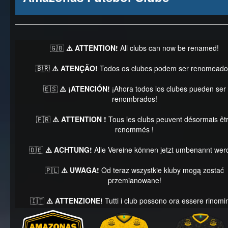
🇬🇧
⚠️ ATTENTION!
All clubs can now be renamed!
🇧🇷
⚠️ ATENÇÃO!
Todos os clubes podem ser renomeado
🇪🇸
⚠️ ¡ATENCIÓN!
¡Ahora todos los clubes pueden ser
renombrados!
🇫🇷
⚠️ ATTENTION !
Tous les clubs peuvent désormais êt
renommés !
🇩🇪
⚠️ ACHTUNG!
Alle Vereine können jetzt umbenannt wer
🇵🇱
⚠️ UWAGA!
Od teraz wszystkie kluby mogą zostać
przemianowane!
🇮🇹
⚠️ ATTENZIONE!
Tutti i club possono ora essere rinomin