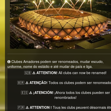
Clubes Amadores podem ser renomeados, mudar escudo,
uniforme, nome do estádio e até mudar de país e liga.
🇬🇧
⚠️ ATTENTION!
All clubs can now be renamed!
🇧🇷
⚠️ ATENÇÃO!
Todos os clubes podem ser renomeado
🇪🇸
⚠️ ¡ATENCIÓN!
¡Ahora todos los clubes pueden ser
renombrados!
🇫🇷
⚠️ ATTENTION !
Tous les clubs peuvent désormais êt