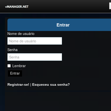
Inicio
Entrar
Registrar-se!
Nome de usuário
Competições
Comunidade
Senha
Notícias
Clubes Livres
Lembrar
Entrar
Registrar-se!
|
Esqueceu sua senha?