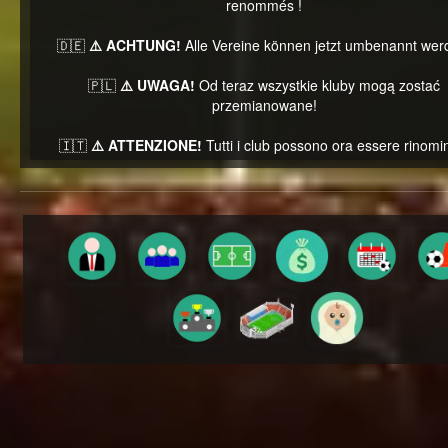
renommés !
🇩🇪
⚠️ ACHTUNG!
Alle Vereine können jetzt umbenannt wer
🇵🇱
⚠️ UWAGA!
Od teraz wszystkie kluby mogą zostać
przemianowane!
🇮🇹
⚠️ ATTENZIONE!
Tutti i club possono ora essere rinomin