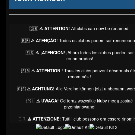
🇬🇧
⚠️ ATTENTION!
All clubs can now be renamed!
🇧🇷
⚠️ ATENÇÃO!
Todos os clubes podem ser renomeado
🇪🇸
⚠️ ¡ATENCIÓN!
¡Ahora todos los clubes pueden ser
renombrados!
🇫🇷
⚠️ ATTENTION !
Tous les clubs peuvent désormais êt
renommés !
🇩🇪
⚠️ ACHTUNG!
Alle Vereine können jetzt umbenannt wer
🇵🇱
⚠️ UWAGA!
Od teraz wszystkie kluby mogą zostać
przemianowane!
🇮🇹
⚠️ ATTENZIONE!
Tutti i club possono ora essere rinomin