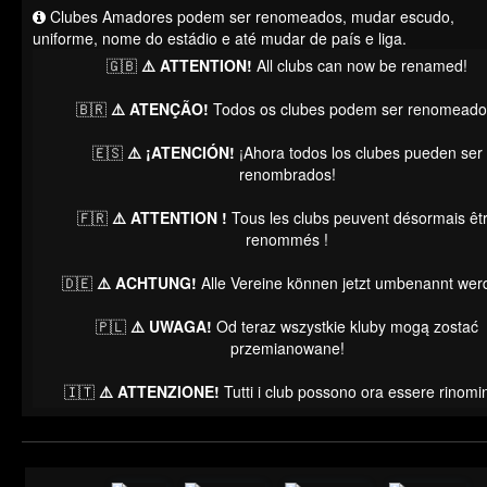
Clubes Amadores podem ser renomeados, mudar escudo,
uniforme, nome do estádio e até mudar de país e liga.
🇬🇧
⚠️ ATTENTION!
All clubs can now be renamed!
🇧🇷
⚠️ ATENÇÃO!
Todos os clubes podem ser renomeado
🇪🇸
⚠️ ¡ATENCIÓN!
¡Ahora todos los clubes pueden ser
renombrados!
🇫🇷
⚠️ ATTENTION !
Tous les clubs peuvent désormais êt
renommés !
🇩🇪
⚠️ ACHTUNG!
Alle Vereine können jetzt umbenannt wer
🇵🇱
⚠️ UWAGA!
Od teraz wszystkie kluby mogą zostać
przemianowane!
🇮🇹
⚠️ ATTENZIONE!
Tutti i club possono ora essere rinomin