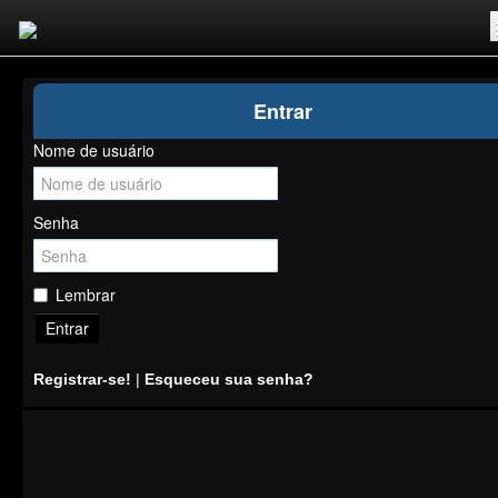
Inicio
Entrar
Registrar-se!
Nome de usuário
Competições
Comunidade
Senha
Notícias
Clubes Livres
Lembrar
Entrar
Registrar-se!
|
Esqueceu sua senha?