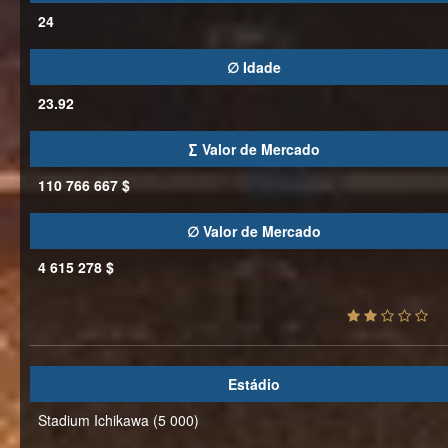
24
∅ Idade
23.92
∑ Valor de Mercado
110 766 667 $
∅ Valor de Mercado
4 615 278 $
Estádio
Stadium Ichikawa (5 000)