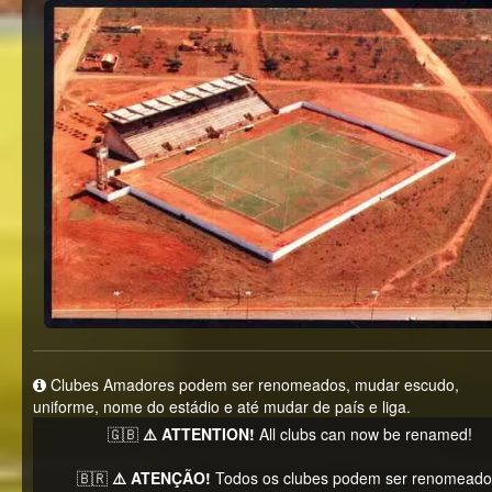
Clubes Amadores podem ser renomeados, mudar escudo,
uniforme, nome do estádio e até mudar de país e liga.
🇬🇧
⚠️ ATTENTION!
All clubs can now be renamed!
🇧🇷
⚠️ ATENÇÃO!
Todos os clubes podem ser renomeado