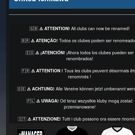
🇬🇧
⚠️ ATTENTION!
All clubs can now be renamed!
🇧🇷
⚠️ ATENÇÃO!
Todos os clubes podem ser renomeado
🇪🇸
⚠️ ¡ATENCIÓN!
¡Ahora todos los clubes pueden ser
renombrados!
🇫🇷
⚠️ ATTENTION !
Tous les clubs peuvent désormais êt
renommés !
🇩🇪
⚠️ ACHTUNG!
Alle Vereine können jetzt umbenannt wer
🇵🇱
⚠️ UWAGA!
Od teraz wszystkie kluby mogą zostać
przemianowane!
🇮🇹
⚠️ ATTENZIONE!
Tutti i club possono ora essere rinomin