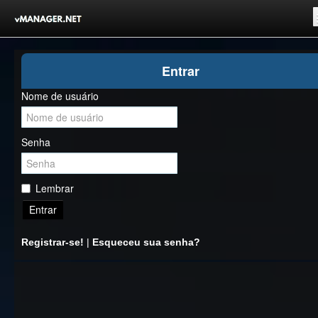
Inicio
Entrar
Registrar-se!
Nome de usuário
Competições
Comunidade
Senha
Notícias
Clubes Livres
Lembrar
Entrar
Registrar-se!
|
Esqueceu sua senha?