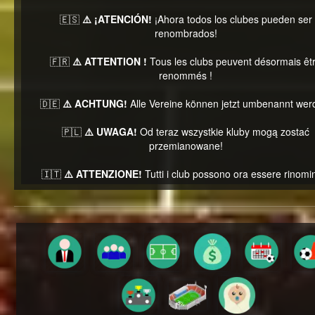
🇪🇸
⚠️ ¡ATENCIÓN!
¡Ahora todos los clubes pueden ser
renombrados!
🇫🇷
⚠️ ATTENTION !
Tous les clubs peuvent désormais êt
renommés !
🇩🇪
⚠️ ACHTUNG!
Alle Vereine können jetzt umbenannt wer
🇵🇱
⚠️ UWAGA!
Od teraz wszystkie kluby mogą zostać
przemianowane!
🇮🇹
⚠️ ATTENZIONE!
Tutti i club possono ora essere rinomin