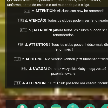
uniforme, nome do estádio e até mudar de país e liga.
🇬🇧
⚠️ ATTENTION!
All clubs can now be renamed!
🇧🇷
⚠️ ATENÇÃO!
Todos os clubes podem ser renomeado
🇪🇸
⚠️ ¡ATENCIÓN!
¡Ahora todos los clubes pueden ser
renombrados!
🇫🇷
⚠️ ATTENTION !
Tous les clubs peuvent désormais êt
renommés !
🇩🇪
⚠️ ACHTUNG!
Alle Vereine können jetzt umbenannt wer
🇵🇱
⚠️ UWAGA!
Od teraz wszystkie kluby mogą zostać
przemianowane!
🇮🇹
⚠️ ATTENZIONE!
Tutti i club possono ora essere rinomin