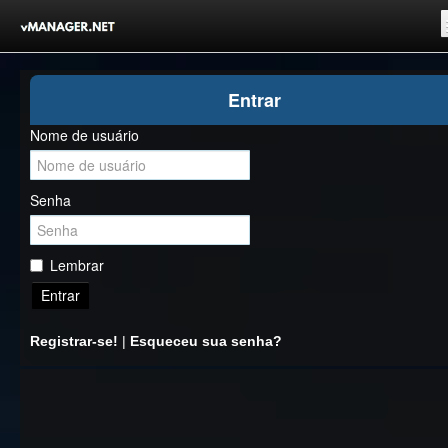
Inicio
Entrar
Registrar-se!
Nome de usuário
Competições
Comunidade
Senha
Notícias
Clubes Livres
Lembrar
Entrar
Registrar-se!
|
Esqueceu sua senha?