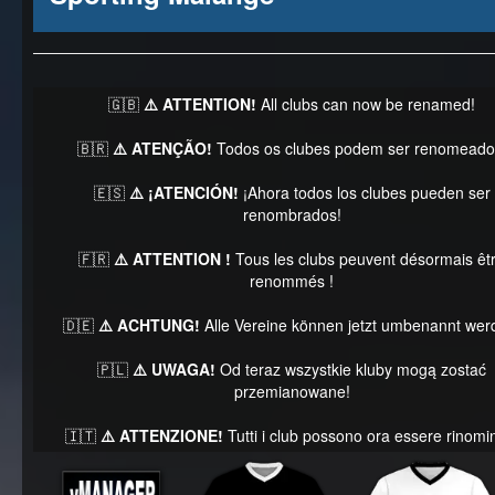
🇬🇧
⚠️ ATTENTION!
All clubs can now be renamed!
🇧🇷
⚠️ ATENÇÃO!
Todos os clubes podem ser renomeado
🇪🇸
⚠️ ¡ATENCIÓN!
¡Ahora todos los clubes pueden ser
renombrados!
🇫🇷
⚠️ ATTENTION !
Tous les clubs peuvent désormais êt
renommés !
🇩🇪
⚠️ ACHTUNG!
Alle Vereine können jetzt umbenannt wer
🇵🇱
⚠️ UWAGA!
Od teraz wszystkie kluby mogą zostać
przemianowane!
🇮🇹
⚠️ ATTENZIONE!
Tutti i club possono ora essere rinomin