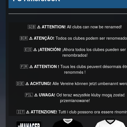
🇬🇧
⚠️ ATTENTION!
All clubs can now be renamed!
🇧🇷
⚠️ ATENÇÃO!
Todos os clubes podem ser renomeado
🇪🇸
⚠️ ¡ATENCIÓN!
¡Ahora todos los clubes pueden ser
renombrados!
🇫🇷
⚠️ ATTENTION !
Tous les clubs peuvent désormais êt
renommés !
🇩🇪
⚠️ ACHTUNG!
Alle Vereine können jetzt umbenannt wer
🇵🇱
⚠️ UWAGA!
Od teraz wszystkie kluby mogą zostać
przemianowane!
🇮🇹
⚠️ ATTENZIONE!
Tutti i club possono ora essere rinomin