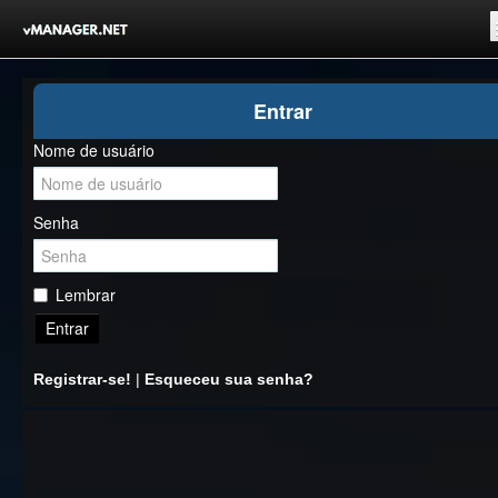
Inicio
Entrar
Registrar-se!
Nome de usuário
Competições
Comunidade
Senha
Notícias
Clubes Livres
Lembrar
Entrar
Registrar-se!
|
Esqueceu sua senha?