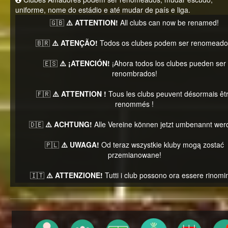
uniforme, nome do estádio e até mudar de país e liga.
🇬🇧
⚠️ ATTENTION!
All clubs can now be renamed!
🇧🇷
⚠️ ATENÇÃO!
Todos os clubes podem ser renomeado
🇪🇸
⚠️ ¡ATENCIÓN!
¡Ahora todos los clubes pueden ser
renombrados!
🇫🇷
⚠️ ATTENTION !
Tous les clubs peuvent désormais êt
renommés !
🇩🇪
⚠️ ACHTUNG!
Alle Vereine können jetzt umbenannt wer
🇵🇱
⚠️ UWAGA!
Od teraz wszystkie kluby mogą zostać
przemianowane!
🇮🇹
⚠️ ATTENZIONE!
Tutti i club possono ora essere rinomin