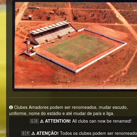
Clubes Amadores podem ser renomeados, mudar escudo,
uniforme, nome do estádio e até mudar de país e liga.
🇬🇧
⚠️ ATTENTION!
All clubs can now be renamed!
🇧🇷
⚠️ ATENÇÃO!
Todos os clubes podem ser renomeado