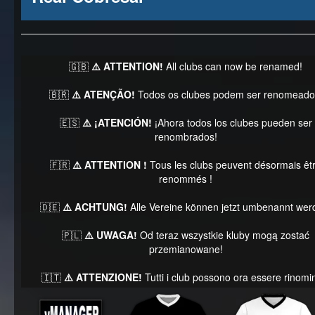
🇬🇧
⚠️ ATTENTION!
All clubs can now be renamed!
🇧🇷
⚠️ ATENÇÃO!
Todos os clubes podem ser renomeado
🇪🇸
⚠️ ¡ATENCIÓN!
¡Ahora todos los clubes pueden ser
renombrados!
🇫🇷
⚠️ ATTENTION !
Tous les clubs peuvent désormais êt
renommés !
🇩🇪
⚠️ ACHTUNG!
Alle Vereine können jetzt umbenannt wer
🇵🇱
⚠️ UWAGA!
Od teraz wszystkie kluby mogą zostać
przemianowane!
🇮🇹
⚠️ ATTENZIONE!
Tutti i club possono ora essere rinomin