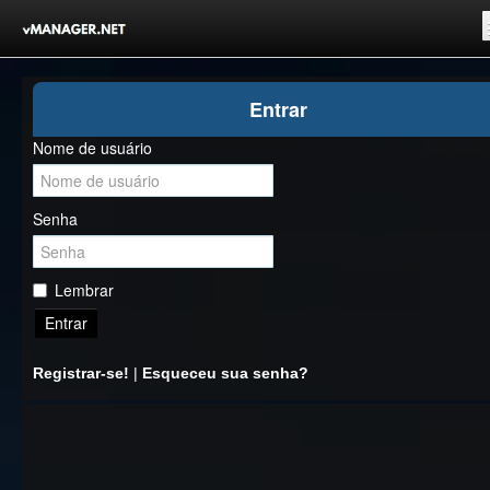
Inicio
Entrar
Registrar-se!
Nome de usuário
Competições
Comunidade
Senha
Notícias
Clubes Livres
Lembrar
Entrar
Registrar-se!
|
Esqueceu sua senha?