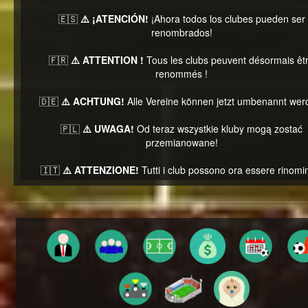
🇪🇸
⚠️ ¡ATENCIÓN!
¡Ahora todos los clubes pueden ser
renombrados!
🇫🇷
⚠️ ATTENTION !
Tous les clubs peuvent désormais êt
renommés !
🇩🇪
⚠️ ACHTUNG!
Alle Vereine können jetzt umbenannt wer
🇵🇱
⚠️ UWAGA!
Od teraz wszystkie kluby mogą zostać
przemianowane!
🇮🇹
⚠️ ATTENZIONE!
Tutti i club possono ora essere rinomin