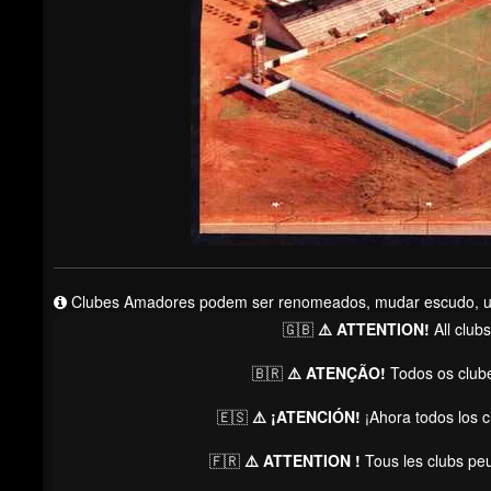
Clubes Amadores podem ser renomeados, mudar escudo, unif
🇬🇧
⚠️ ATTENTION!
All club
🇧🇷
⚠️ ATENÇÃO!
Todos os club
🇪🇸
⚠️ ¡ATENCIÓN!
¡Ahora todos los 
🇫🇷
⚠️ ATTENTION !
Tous les clubs pe