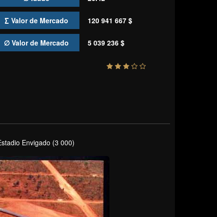
∑ Valor de Mercado
120 941 667 $
∅ Valor de Mercado
5 039 236 $
Estadio Envigado (3 000)