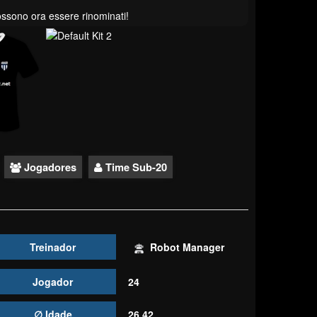
possono ora essere rinominati!
Jogadores
Time Sub-20
Treinador
Robot Manager
Jogador
24
∅ Idade
26.42