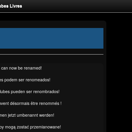
ubes Livres
s can now be renamed!
es podem ser renomeados!
clubes pueden ser renombrados!
uvent désormais être renommés !
nnen jetzt umbenannt werden!
uby mogą zostać przemianowane!