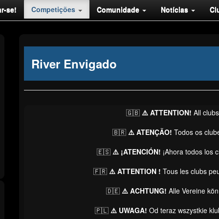
r-se!
Competições
Comunidade
Notícias
Cl
River Envigado
🇬🇧
⚠️ ATTENTION!
All club
🇧🇷
⚠️ ATENÇÃO!
Todos os club
🇪🇸
⚠️ ¡ATENCIÓN!
¡Ahora todos los 
🇫🇷
⚠️ ATTENTION !
Tous les clubs pe
🇩🇪
⚠️ ACHTUNG!
Alle Vereine kö
🇵🇱
⚠️ UWAGA!
Od teraz wszystkie kl