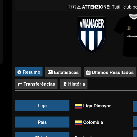
🇮🇹
⚠️ ATTENZIONE!
Tutti i club 
Resumo
Estatísticas
Últimos Resultados
Transferências
História
Liga
Liga Dimayor
País
Colombia