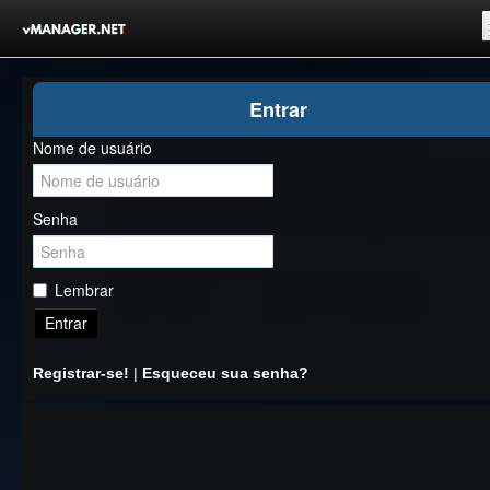
Inicio
Entrar
Registrar-se!
Nome de usuário
Competições
Comunidade
Senha
Notícias
Clubes Livres
Lembrar
Entrar
Registrar-se!
|
Esqueceu sua senha?