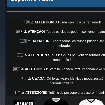
🇬🇧
⚠️ ATTENTION!
All clubs can now be renamed!
🇧🇷
⚠️ ATENÇÃO!
Todos os clubes podem ser renomeado
🇪🇸
⚠️ ¡ATENCIÓN!
¡Ahora todos los clubes pueden ser
renombrados!
🇫🇷
⚠️ ATTENTION !
Tous les clubs peuvent désormais êt
renommés !
🇩🇪
⚠️ ACHTUNG!
Alle Vereine können jetzt umbenannt wer
🇵🇱
⚠️ UWAGA!
Od teraz wszystkie kluby mogą zostać
przemianowane!
🇮🇹
⚠️ ATTENZIONE!
Tutti i club possono ora essere rinomin