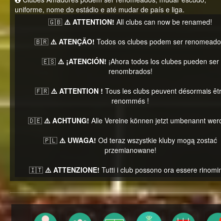
uniforme, nome do estádio e até mudar de país e liga.
🇬🇧
⚠️ ATTENTION!
All clubs can now be renamed!
🇧🇷
⚠️ ATENÇÃO!
Todos os clubes podem ser renomeado
🇪🇸
⚠️ ¡ATENCIÓN!
¡Ahora todos los clubes pueden ser
renombrados!
🇫🇷
⚠️ ATTENTION !
Tous les clubs peuvent désormais êt
renommés !
🇩🇪
⚠️ ACHTUNG!
Alle Vereine können jetzt umbenannt wer
🇵🇱
⚠️ UWAGA!
Od teraz wszystkie kluby mogą zostać
przemianowane!
🇮🇹
⚠️ ATTENZIONE!
Tutti i club possono ora essere rinomin