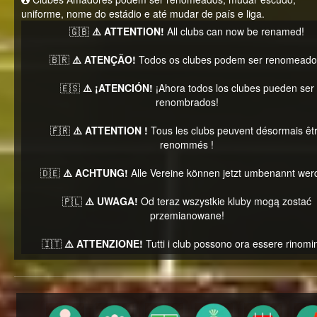
uniforme, nome do estádio e até mudar de país e liga.
🇬🇧
⚠️ ATTENTION!
All clubs can now be renamed!
🇧🇷
⚠️ ATENÇÃO!
Todos os clubes podem ser renomeado
🇪🇸
⚠️ ¡ATENCIÓN!
¡Ahora todos los clubes pueden ser
renombrados!
🇫🇷
⚠️ ATTENTION !
Tous les clubs peuvent désormais êt
renommés !
🇩🇪
⚠️ ACHTUNG!
Alle Vereine können jetzt umbenannt wer
🇵🇱
⚠️ UWAGA!
Od teraz wszystkie kluby mogą zostać
przemianowane!
🇮🇹
⚠️ ATTENZIONE!
Tutti i club possono ora essere rinomin