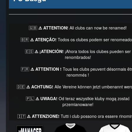
🇬🇧
⚠️ ATTENTION!
All clubs can now be renamed!
🇧🇷
⚠️ ATENÇÃO!
Todos os clubes podem ser renomeado
🇪🇸
⚠️ ¡ATENCIÓN!
¡Ahora todos los clubes pueden ser
renombrados!
🇫🇷
⚠️ ATTENTION !
Tous les clubs peuvent désormais êt
renommés !
🇩🇪
⚠️ ACHTUNG!
Alle Vereine können jetzt umbenannt wer
🇵🇱
⚠️ UWAGA!
Od teraz wszystkie kluby mogą zostać
przemianowane!
🇮🇹
⚠️ ATTENZIONE!
Tutti i club possono ora essere rinomin