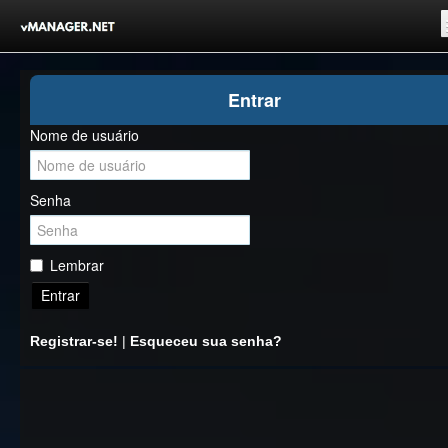
Inicio
Entrar
Registrar-se!
Nome de usuário
Competições
Comunidade
Senha
Notícias
Clubes Livres
Lembrar
Entrar
Registrar-se!
|
Esqueceu sua senha?