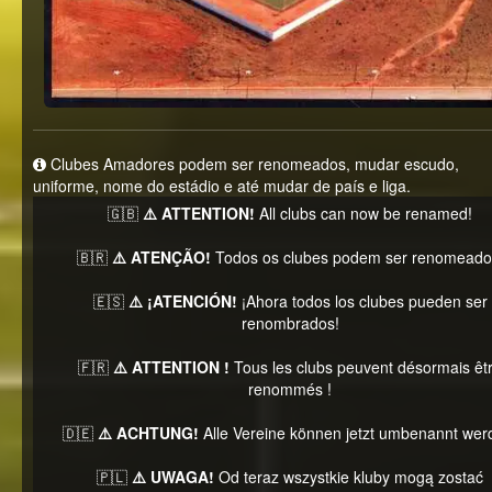
Clubes Amadores podem ser renomeados, mudar escudo,
uniforme, nome do estádio e até mudar de país e liga.
🇬🇧
⚠️ ATTENTION!
All clubs can now be renamed!
🇧🇷
⚠️ ATENÇÃO!
Todos os clubes podem ser renomeado
🇪🇸
⚠️ ¡ATENCIÓN!
¡Ahora todos los clubes pueden ser
renombrados!
🇫🇷
⚠️ ATTENTION !
Tous les clubs peuvent désormais êt
renommés !
🇩🇪
⚠️ ACHTUNG!
Alle Vereine können jetzt umbenannt wer
🇵🇱
⚠️ UWAGA!
Od teraz wszystkie kluby mogą zostać