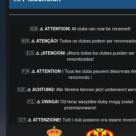
🇬🇧
⚠️ ATTENTION!
All clubs can now be renamed!
🇧🇷
⚠️ ATENÇÃO!
Todos os clubes podem ser renomeado
🇪🇸
⚠️ ¡ATENCIÓN!
¡Ahora todos los clubes pueden ser
renombrados!
🇫🇷
⚠️ ATTENTION !
Tous les clubs peuvent désormais êt
renommés !
🇩🇪
⚠️ ACHTUNG!
Alle Vereine können jetzt umbenannt wer
🇵🇱
⚠️ UWAGA!
Od teraz wszystkie kluby mogą zostać
przemianowane!
🇮🇹
⚠️ ATTENZIONE!
Tutti i club possono ora essere rinomin