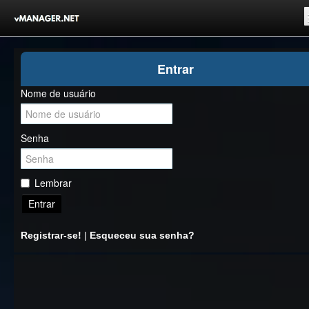
Inicio
Entrar
Registrar-se!
Nome de usuário
Competições
Comunidade
Senha
Notícias
Clubes Livres
Lembrar
Entrar
Registrar-se!
|
Esqueceu sua senha?