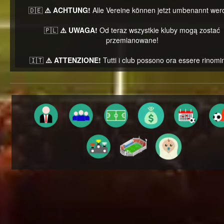
🇩🇪
⚠️ ACHTUNG!
Alle Vereine können jetzt umbenannt wer
🇵🇱
⚠️ UWAGA!
Od teraz wszystkie kluby mogą zostać
przemianowane!
🇮🇹
⚠️ ATTENZIONE!
Tutti i club possono ora essere rinomin