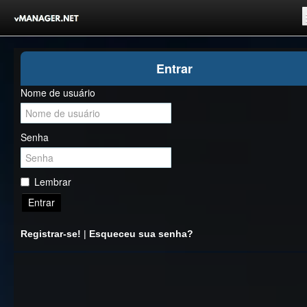
Inicio
Entrar
Registrar-se!
Nome de usuário
Competições
Comunidade
Senha
Notícias
Clubes Livres
Lembrar
Entrar
Registrar-se!
|
Esqueceu sua senha?