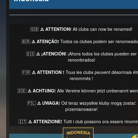
🇬🇧
⚠️ ATTENTION!
All clubs can now be renamed!
🇧🇷
⚠️ ATENÇÃO!
Todos os clubes podem ser renomeado
🇪🇸
⚠️ ¡ATENCIÓN!
¡Ahora todos los clubes pueden ser
renombrados!
🇫🇷
⚠️ ATTENTION !
Tous les clubs peuvent désormais êt
renommés !
🇩🇪
⚠️ ACHTUNG!
Alle Vereine können jetzt umbenannt wer
🇵🇱
⚠️ UWAGA!
Od teraz wszystkie kluby mogą zostać
przemianowane!
🇮🇹
⚠️ ATTENZIONE!
Tutti i club possono ora essere rinomin