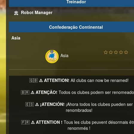
Treinador
Robot Manager
Confederação Continental
Asia
Asia
🇬🇧
⚠️ ATTENTION!
All clubs can now be renamed!
🇧🇷
⚠️ ATENÇÃO!
Todos os clubes podem ser renomeado
🇪🇸
⚠️ ¡ATENCIÓN!
¡Ahora todos los clubes pueden ser
renombrados!
🇫🇷
⚠️ ATTENTION !
Tous les clubs peuvent désormais êt
renommés !