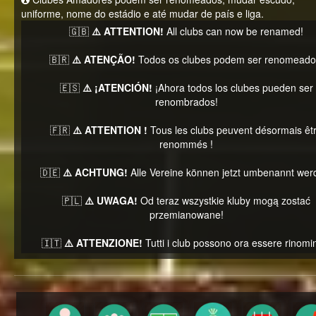
uniforme, nome do estádio e até mudar de país e liga.
🇬🇧
⚠️ ATTENTION!
All clubs can now be renamed!
🇧🇷
⚠️ ATENÇÃO!
Todos os clubes podem ser renomeado
🇪🇸
⚠️ ¡ATENCIÓN!
¡Ahora todos los clubes pueden ser
renombrados!
🇫🇷
⚠️ ATTENTION !
Tous les clubs peuvent désormais êt
renommés !
🇩🇪
⚠️ ACHTUNG!
Alle Vereine können jetzt umbenannt wer
🇵🇱
⚠️ UWAGA!
Od teraz wszystkie kluby mogą zostać
przemianowane!
🇮🇹
⚠️ ATTENZIONE!
Tutti i club possono ora essere rinomin