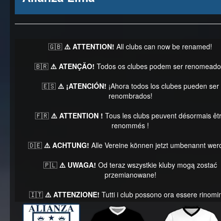
🇬🇧
⚠️ ATTENTION!
All clubs can now be renamed!
🇧🇷
⚠️ ATENÇÃO!
Todos os clubes podem ser renomeado
🇪🇸
⚠️ ¡ATENCIÓN!
¡Ahora todos los clubes pueden ser
renombrados!
🇫🇷
⚠️ ATTENTION !
Tous les clubs peuvent désormais êt
renommés !
🇩🇪
⚠️ ACHTUNG!
Alle Vereine können jetzt umbenannt wer
🇵🇱
⚠️ UWAGA!
Od teraz wszystkie kluby mogą zostać
przemianowane!
🇮🇹
⚠️ ATTENZIONE!
Tutti i club possono ora essere rinomin