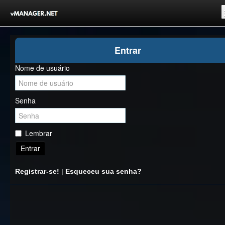
Inicio
Entrar
Registrar-se!
Nome de usuário
Competições
Comunidade
Senha
Notícias
Clubes Livres
Lembrar
Entrar
Registrar-se!
|
Esqueceu sua senha?