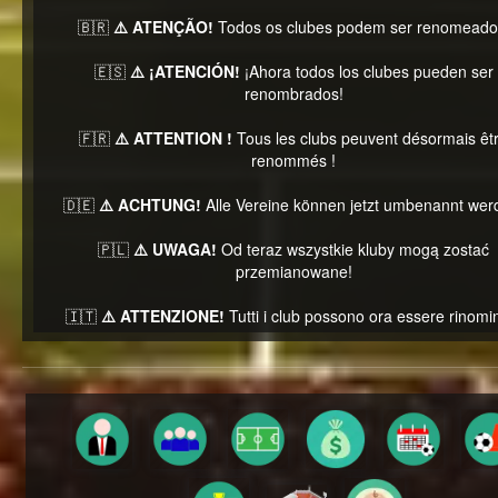
🇧🇷
⚠️ ATENÇÃO!
Todos os clubes podem ser renomeado
🇪🇸
⚠️ ¡ATENCIÓN!
¡Ahora todos los clubes pueden ser
renombrados!
🇫🇷
⚠️ ATTENTION !
Tous les clubs peuvent désormais êt
renommés !
🇩🇪
⚠️ ACHTUNG!
Alle Vereine können jetzt umbenannt wer
🇵🇱
⚠️ UWAGA!
Od teraz wszystkie kluby mogą zostać
przemianowane!
🇮🇹
⚠️ ATTENZIONE!
Tutti i club possono ora essere rinomin