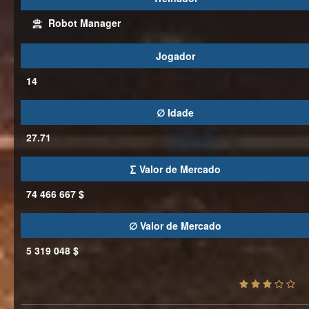
Robot Manager
Jogador
14
∅ Idade
27.71
∑ Valor de Mercado
74 466 667 $
∅ Valor de Mercado
5 319 048 $