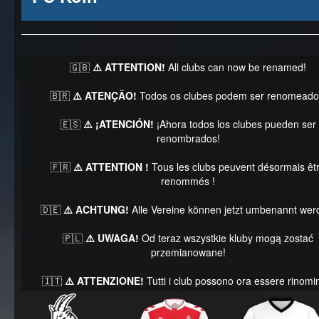
🇬🇧
⚠️ ATTENTION!
All clubs can now be renamed!
🇧🇷
⚠️ ATENÇÃO!
Todos os clubes podem ser renomeado
🇪🇸
⚠️ ¡ATENCIÓN!
¡Ahora todos los clubes pueden ser
renombrados!
🇫🇷
⚠️ ATTENTION !
Tous les clubs peuvent désormais êt
renommés !
🇩🇪
⚠️ ACHTUNG!
Alle Vereine können jetzt umbenannt wer
🇵🇱
⚠️ UWAGA!
Od teraz wszystkie kluby mogą zostać
przemianowane!
🇮🇹
⚠️ ATTENZIONE!
Tutti i club possono ora essere rinomin