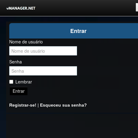
Inicio
Entrar
Registrar-se!
Nome de usuário
Competições
Comunidade
Senha
Notícias
Clubes Livres
Lembrar
Entrar
Registrar-se!
|
Esqueceu sua senha?