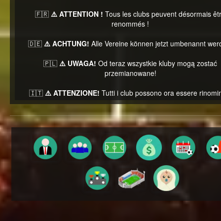
🇫🇷
⚠️ ATTENTION !
Tous les clubs peuvent désormais êt
renommés !
🇩🇪
⚠️ ACHTUNG!
Alle Vereine können jetzt umbenannt wer
🇵🇱
⚠️ UWAGA!
Od teraz wszystkie kluby mogą zostać
przemianowane!
🇮🇹
⚠️ ATTENZIONE!
Tutti i club possono ora essere rinomin