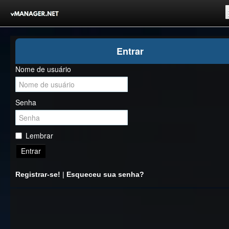
Inicio
Entrar
Registrar-se!
Nome de usuário
Competições
Comunidade
Senha
Notícias
Clubes Livres
Lembrar
Entrar
Registrar-se!
|
Esqueceu sua senha?