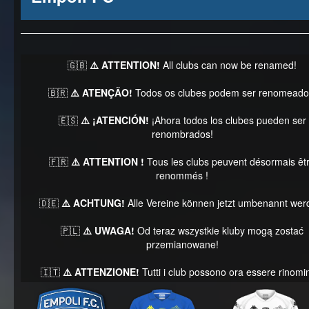
🇬🇧
⚠️ ATTENTION!
All clubs can now be renamed!
🇧🇷
⚠️ ATENÇÃO!
Todos os clubes podem ser renomeado
🇪🇸
⚠️ ¡ATENCIÓN!
¡Ahora todos los clubes pueden ser
renombrados!
🇫🇷
⚠️ ATTENTION !
Tous les clubs peuvent désormais êt
renommés !
🇩🇪
⚠️ ACHTUNG!
Alle Vereine können jetzt umbenannt wer
🇵🇱
⚠️ UWAGA!
Od teraz wszystkie kluby mogą zostać
przemianowane!
🇮🇹
⚠️ ATTENZIONE!
Tutti i club possono ora essere rinomin