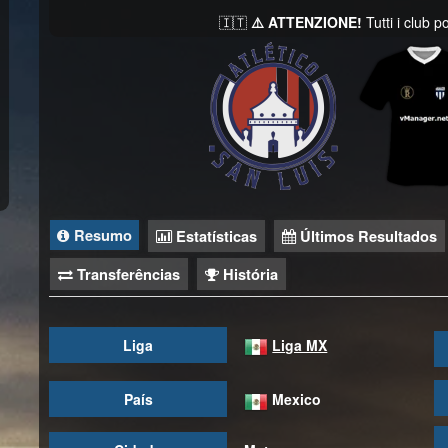
🇮🇹
⚠️ ATTENZIONE!
Tutti i club 
Resumo
Estatísticas
Últimos Resultados
Transferências
História
Liga
Liga MX
País
Mexico