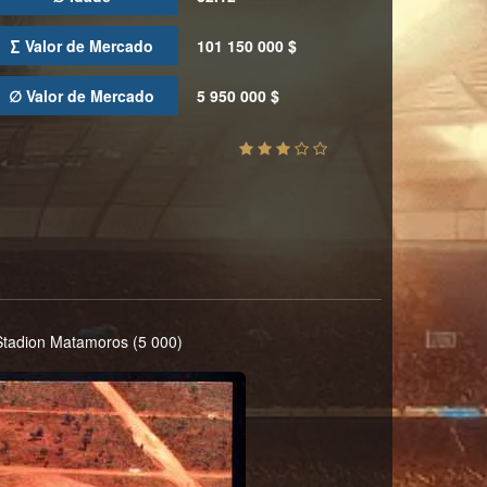
∑ Valor de Mercado
101 150 000 $
∅ Valor de Mercado
5 950 000 $
Stadion Matamoros (5 000)