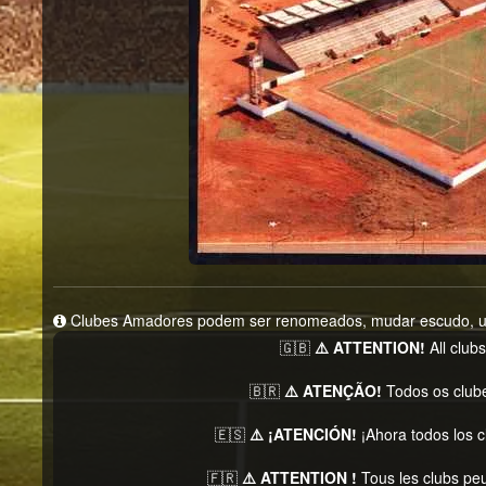
Clubes Amadores podem ser renomeados, mudar escudo, unif
🇬🇧
⚠️ ATTENTION!
All club
🇧🇷
⚠️ ATENÇÃO!
Todos os club
🇪🇸
⚠️ ¡ATENCIÓN!
¡Ahora todos los 
🇫🇷
⚠️ ATTENTION !
Tous les clubs pe