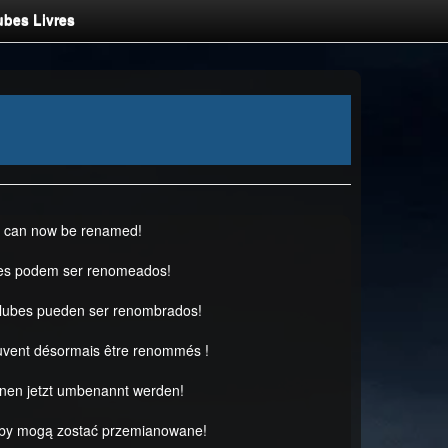
ubes Livres
s can now be renamed!
es podem ser renomeados!
clubes pueden ser renombrados!
uvent désormais être renommés !
nnen jetzt umbenannt werden!
uby mogą zostać przemianowane!