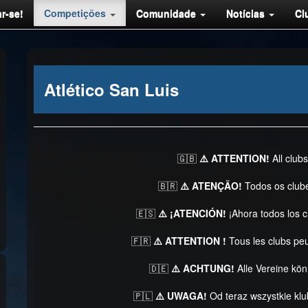
r-se!
Competições
Comunidade
Notícias
Cl
Atlético San Luis
🇬🇧
⚠️ ATTENTION!
All club
🇧🇷
⚠️ ATENÇÃO!
Todos os club
🇪🇸
⚠️ ¡ATENCIÓN!
¡Ahora todos los 
🇫🇷
⚠️ ATTENTION !
Tous les clubs pe
🇩🇪
⚠️ ACHTUNG!
Alle Vereine kö
🇵🇱
⚠️ UWAGA!
Od teraz wszystkie kl