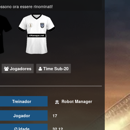
possono ora essere rinominati!
Jogadores
Time Sub-20
Treinador
Robot Manager
Jogador
17
∅ Idade
32.12