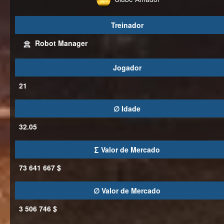
Treinador
Robot Manager
Jogador
21
∅ Idade
32.05
∑ Valor de Mercado
73 641 667 $
∅ Valor de Mercado
3 506 746 $