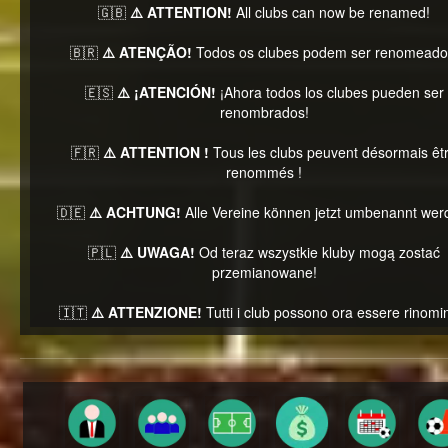
🇬🇧
⚠️ ATTENTION!
All clubs can now be renamed!
🇧🇷
⚠️ ATENÇÃO!
Todos os clubes podem ser renomeado
🇪🇸
⚠️ ¡ATENCIÓN!
¡Ahora todos los clubes pueden ser
renombrados!
🇫🇷
⚠️ ATTENTION !
Tous les clubs peuvent désormais êt
renommés !
🇩🇪
⚠️ ACHTUNG!
Alle Vereine können jetzt umbenannt wer
🇵🇱
⚠️ UWAGA!
Od teraz wszystkie kluby mogą zostać
przemianowane!
🇮🇹
⚠️ ATTENZIONE!
Tutti i club possono ora essere rinomin