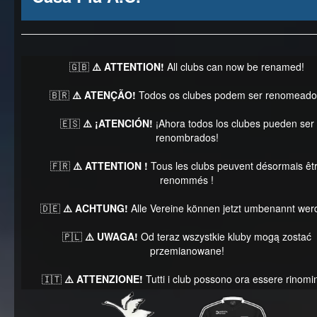
🇬🇧
⚠️ ATTENTION!
All clubs can now be renamed!
🇧🇷
⚠️ ATENÇÃO!
Todos os clubes podem ser renomeado
🇪🇸
⚠️ ¡ATENCIÓN!
¡Ahora todos los clubes pueden ser
renombrados!
🇫🇷
⚠️ ATTENTION !
Tous les clubs peuvent désormais êt
renommés !
🇩🇪
⚠️ ACHTUNG!
Alle Vereine können jetzt umbenannt wer
🇵🇱
⚠️ UWAGA!
Od teraz wszystkie kluby mogą zostać
przemianowane!
🇮🇹
⚠️ ATTENZIONE!
Tutti i club possono ora essere rinomin