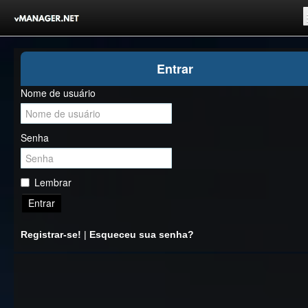
Inicio
Entrar
Registrar-se!
Nome de usuário
Competições
Comunidade
Senha
Notícias
Clubes Livres
Lembrar
Entrar
Registrar-se!
|
Esqueceu sua senha?