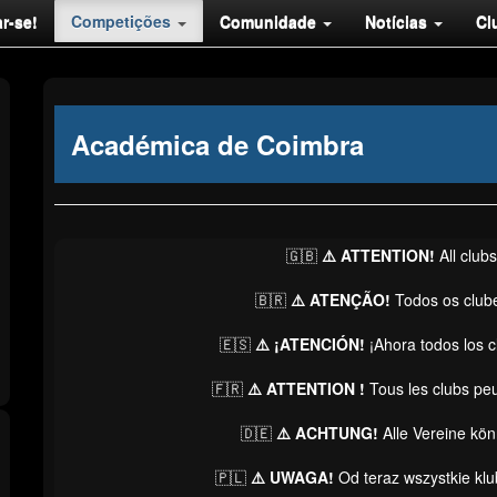
r-se!
Competições
Comunidade
Notícias
Cl
Académica de Coimbra
🇬🇧
⚠️ ATTENTION!
All club
🇧🇷
⚠️ ATENÇÃO!
Todos os club
🇪🇸
⚠️ ¡ATENCIÓN!
¡Ahora todos los 
🇫🇷
⚠️ ATTENTION !
Tous les clubs pe
🇩🇪
⚠️ ACHTUNG!
Alle Vereine kö
🇵🇱
⚠️ UWAGA!
Od teraz wszystkie kl