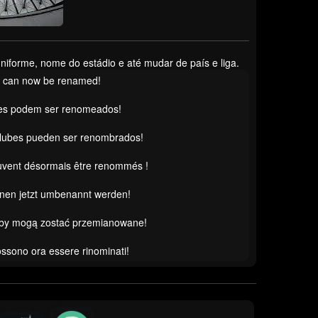
orme, nome do estádio e até mudar de país e liga.
s can now be renamed!
es podem ser renomeados!
clubes pueden ser renombrados!
uvent désormais être renommés !
nnen jetzt umbenannt werden!
uby mogą zostać przemianowane!
possono ora essere rinominati!