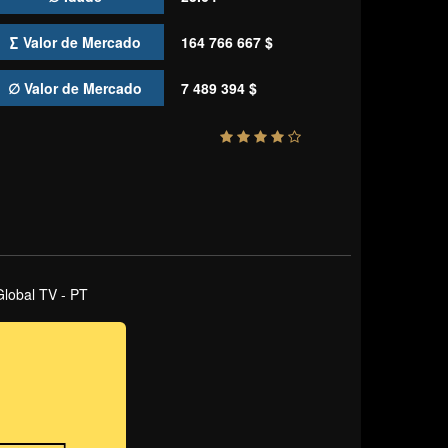
∑ Valor de Mercado
164 766 667 $
∅ Valor de Mercado
7 489 394 $
Global TV - PT