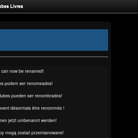
ubes Livres
s can now be renamed!
es podem ser renomeados!
clubes pueden ser renombrados!
uvent désormais être renommés !
nnen jetzt umbenannt werden!
uby mogą zostać przemianowane!