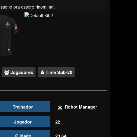
possono ora essere rinominati!
Jogadores
Time Sub-20
Treinador
Robot Manager
Jogador
22
∅ Idade
23.64