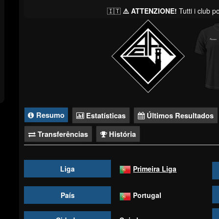
🇮🇹
⚠️ ATTENZIONE!
Tutti i club 
Resumo
Estatísticas
Últimos Resultados
Transferências
História
Liga
Primeira Liga
País
Portugal