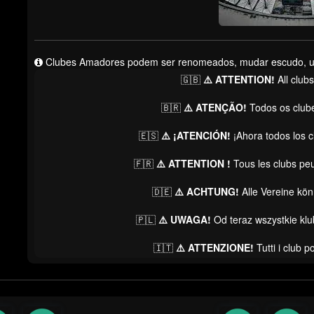
Clubes Amadores podem ser renomeados, mudar escudo, unif
🇬🇧
⚠️ ATTENTION!
All club
🇧🇷
⚠️ ATENÇÃO!
Todos os club
🇪🇸
⚠️ ¡ATENCIÓN!
¡Ahora todos los 
🇫🇷
⚠️ ATTENTION !
Tous les clubs pe
🇩🇪
⚠️ ACHTUNG!
Alle Vereine kö
🇵🇱
⚠️ UWAGA!
Od teraz wszystkie kl
🇮🇹
⚠️ ATTENZIONE!
Tutti i club 