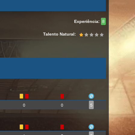
Experiência:
8
Talento Natural:
0
0
5