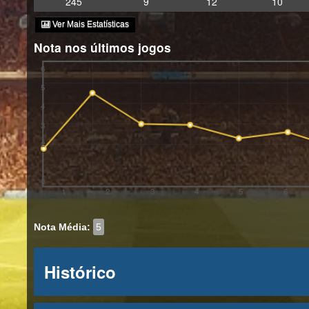
245
9
12
10
Ver Mais Estatísticas
Nota nos últimos jogos
6
5
4
3
2
1
0
1
2
3
4
5
6
Nota Média:
5
Histórico