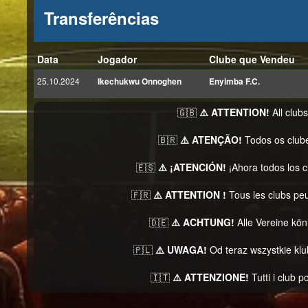
Transferências
Data
Jogador
Clube que Vendeu
25.10.2024
Ikechukwu Onnoghen
Enyimba F.C.
🇬🇧
⚠️ ATTENTION!
All club
🇧🇷
⚠️ ATENÇÃO!
Todos os club
🇪🇸
⚠️ ¡ATENCIÓN!
¡Ahora todos los 
🇫🇷
⚠️ ATTENTION !
Tous les clubs pe
🇩🇪
⚠️ ACHTUNG!
Alle Vereine kö
🇵🇱
⚠️ UWAGA!
Od teraz wszystkie kl
🇮🇹
⚠️ ATTENZIONE!
Tutti i club 