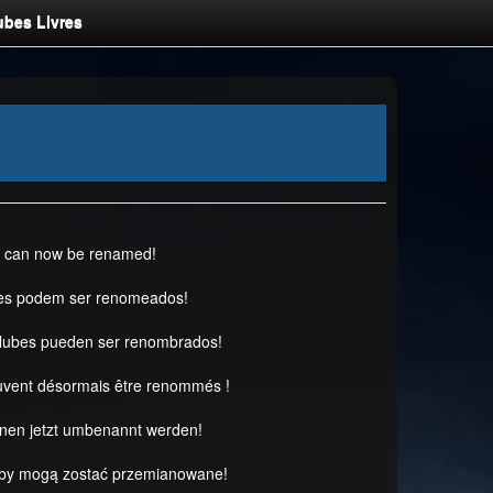
ubes Livres
s can now be renamed!
es podem ser renomeados!
clubes pueden ser renombrados!
uvent désormais être renommés !
nnen jetzt umbenannt werden!
uby mogą zostać przemianowane!