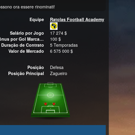
possono ora essere rinominati!
Equipe
Ratolas Football Academy
Salário por Jogo
17 274 $
Bônus por Gol Marcado
100 $
Duração de Contrato
5 Temporadas
Valor de Mercado
6 575 000 $
Posição
Defesa
Posição Principal
Zagueiro