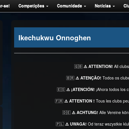
r-se!
Competições
Comunidade
Notícias
Cl
Ikechukwu Onnoghen
🇬🇧
⚠️ ATTENTION!
All club
🇧🇷
⚠️ ATENÇÃO!
Todos os club
🇪🇸
⚠️ ¡ATENCIÓN!
¡Ahora todos los 
🇫🇷
⚠️ ATTENTION !
Tous les clubs pe
🇩🇪
⚠️ ACHTUNG!
Alle Vereine kö
🇵🇱
⚠️ UWAGA!
Od teraz wszystkie kl