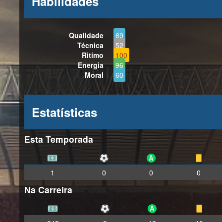
Habilidades
Qualidade
69
Técnica
52
Ritimo
100
Energia
96
Moral
60
Estatísticas
Esta Temporada
1
0
0
0
Na Carreira