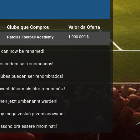
Clube que Comprou
Valor da Oferta
Ratolas Football Academy
1 000 000 $
s can now be renamed!
es podem ser renomeados!
clubes pueden ser renombrados!
uvent désormais être renommés !
nnen jetzt umbenannt werden!
uby mogą zostać przemianowane!
possono ora essere rinominati!