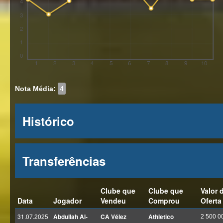
4
3
2
1
0
1
2
3
4
5
6
7
8
9
10
Nota Média:
4
Histórico
Transferências
Clube que
Clube que
Valor 
Data
Jogador
Vendeu
Comprou
Oferta
31.07.2025
Abdullah Al-
CA Vélez
Athletico
2 500 0