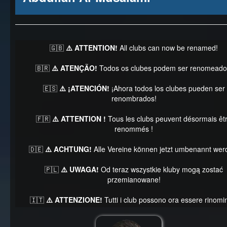
🇬🇧
⚠️ ATTENTION!
All clubs can now be renamed!
🇧🇷
⚠️ ATENÇÃO!
Todos os clubes podem ser renomeado
🇪🇸
⚠️ ¡ATENCIÓN!
¡Ahora todos los clubes pueden ser
renombrados!
🇫🇷
⚠️ ATTENTION !
Tous les clubs peuvent désormais êt
renommés !
🇩🇪
⚠️ ACHTUNG!
Alle Vereine können jetzt umbenannt wer
🇵🇱
⚠️ UWAGA!
Od teraz wszystkie kluby mogą zostać
przemianowane!
🇮🇹
⚠️ ATTENZIONE!
Tutti i club possono ora essere rinomin