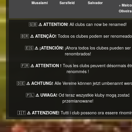
Musalami
Sarsfield
Salvador
+
Maico
Oliveira
🇬🇧
⚠️ ATTENTION!
All clubs can now be renamed!
🇧🇷
⚠️ ATENÇÃO!
Todos os clubes podem ser renomeado
🇪🇸
⚠️ ¡ATENCIÓN!
¡Ahora todos los clubes pueden ser
renombrados!
🇫🇷
⚠️ ATTENTION !
Tous les clubs peuvent désormais êt
renommés !
🇩🇪
⚠️ ACHTUNG!
Alle Vereine können jetzt umbenannt wer
🇵🇱
⚠️ UWAGA!
Od teraz wszystkie kluby mogą zostać
przemianowane!
🇮🇹
⚠️ ATTENZIONE!
Tutti i club possono ora essere rinomin