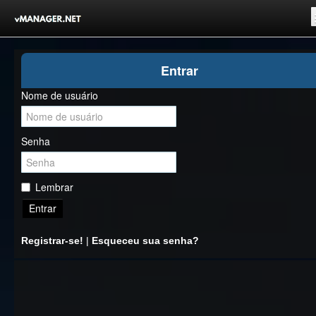
Inicio
Entrar
Registrar-se!
Nome de usuário
Competições
Comunidade
Senha
Notícias
Clubes Livres
Lembrar
Entrar
Registrar-se!
|
Esqueceu sua senha?