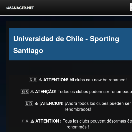
Inicio
Registrar-se!
Universidad de Chile - Sporting
Competições
Santiago
Comunidade
Notícias
Clubes Livres
🇬🇧
⚠️ ATTENTION!
All clubs can now be renamed!
🇧🇷
⚠️ ATENÇÃO!
Todos os clubes podem ser renomeado
🇪🇸
⚠️ ¡ATENCIÓN!
¡Ahora todos los clubes pueden ser
renombrados!
🇫🇷
⚠️ ATTENTION !
Tous les clubs peuvent désormais êt
renommés !