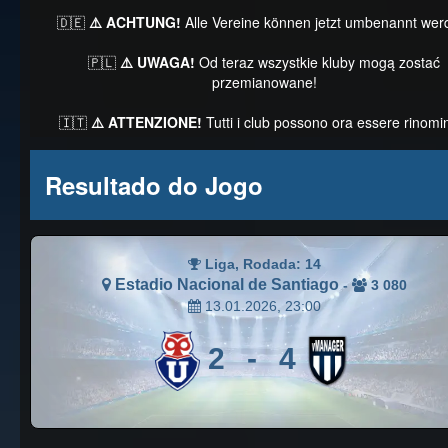
🇩🇪
⚠️ ACHTUNG!
Alle Vereine können jetzt umbenannt wer
🇵🇱
⚠️ UWAGA!
Od teraz wszystkie kluby mogą zostać
przemianowane!
🇮🇹
⚠️ ATTENZIONE!
Tutti i club possono ora essere rinomin
Resultado do Jogo
Liga, Rodada: 14
Estadio Nacional de Santiago
-
3 080
13.01.2026, 23:00
2
-
4