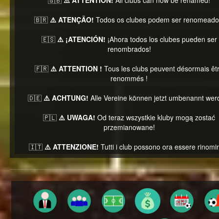
🇬🇧
⚠️ ATTENTION!
All clubs can now be renamed!
🇧🇷
⚠️ ATENÇÃO!
Todos os clubes podem ser renomeado
🇪🇸
⚠️ ¡ATENCIÓN!
¡Ahora todos los clubes pueden ser
renombrados!
🇫🇷
⚠️ ATTENTION !
Tous les clubs peuvent désormais êt
renommés !
🇩🇪
⚠️ ACHTUNG!
Alle Vereine können jetzt umbenannt wer
🇵🇱
⚠️ UWAGA!
Od teraz wszystkie kluby mogą zostać
przemianowane!
🇮🇹
⚠️ ATTENZIONE!
Tutti i club possono ora essere rinomin