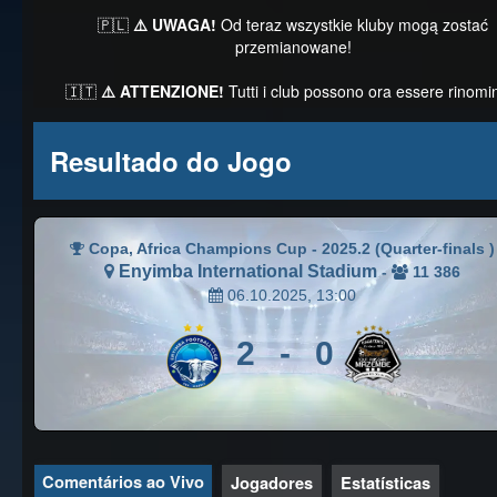
🇵🇱
⚠️ UWAGA!
Od teraz wszystkie kluby mogą zostać
przemianowane!
🇮🇹
⚠️ ATTENZIONE!
Tutti i club possono ora essere rinomin
Resultado do Jogo
Copa, Africa Champions Cup - 2025.2 (Quarter-finals )
Enyimba International Stadium
-
11 386
06.10.2025, 13:00
2
-
0
Comentários ao Vivo
Jogadores
Estatísticas