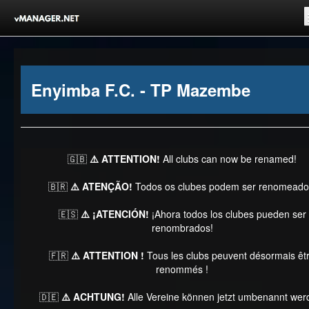
Inicio
Registrar-se!
Enyimba F.C. - TP Mazembe
Competições
Comunidade
Notícias
🇬🇧
⚠️ ATTENTION!
All clubs can now be renamed!
Clubes Livres
🇧🇷
⚠️ ATENÇÃO!
Todos os clubes podem ser renomeado
🇪🇸
⚠️ ¡ATENCIÓN!
¡Ahora todos los clubes pueden ser
renombrados!
🇫🇷
⚠️ ATTENTION !
Tous les clubs peuvent désormais êt
renommés !
🇩🇪
⚠️ ACHTUNG!
Alle Vereine können jetzt umbenannt wer