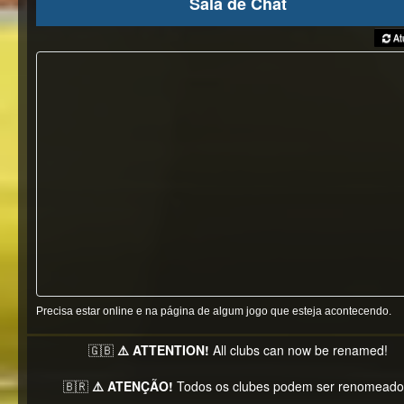
Sala de Chat
Atu
Precisa estar online e na página de algum jogo que esteja acontecendo.
🇬🇧
⚠️ ATTENTION!
All clubs can now be renamed!
🇧🇷
⚠️ ATENÇÃO!
Todos os clubes podem ser renomeado