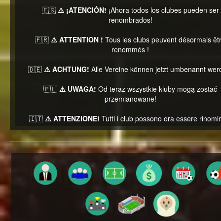
🇪🇸
⚠️ ¡ATENCIÓN!
¡Ahora todos los clubes pueden ser
renombrados!
🇫🇷
⚠️ ATTENTION !
Tous les clubs peuvent désormais êt
renommés !
🇩🇪
⚠️ ACHTUNG!
Alle Vereine können jetzt umbenannt wer
🇵🇱
⚠️ UWAGA!
Od teraz wszystkie kluby mogą zostać
przemianowane!
🇮🇹
⚠️ ATTENZIONE!
Tutti i club possono ora essere rinomin