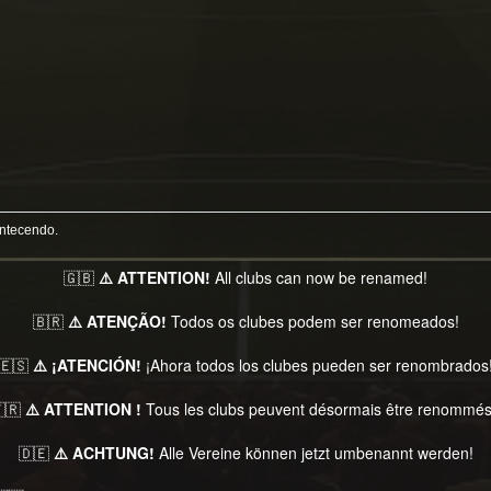
ontecendo.
🇬🇧
⚠️ ATTENTION!
All clubs can now be renamed!
🇧🇷
⚠️ ATENÇÃO!
Todos os clubes podem ser renomeados!
🇪🇸
⚠️ ¡ATENCIÓN!
¡Ahora todos los clubes pueden ser renombrados
🇷
⚠️ ATTENTION !
Tous les clubs peuvent désormais être renommés
🇩🇪
⚠️ ACHTUNG!
Alle Vereine können jetzt umbenannt werden!