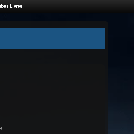
ubes Livres
!
 !
!