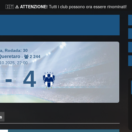
🇮🇹
⚠️ ATTENZIONE!
Tutti i club possono ora essere rinominati!
a, Rodada: 30
Queretaro
-
2 244
10.2025, 22:00
-
4
as