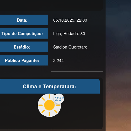
Data:
05.10.2025, 22:00
Tipo de Campetição:
Liga, Rodada: 30
Estádio:
Stadion Queretaro
Público Pagante:
2 244
Clima e Temperatura:
23°