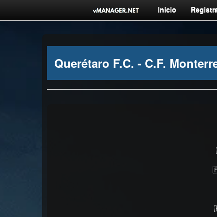
Inicio
Registra
Querétaro F.C. - C.F. Monterr
