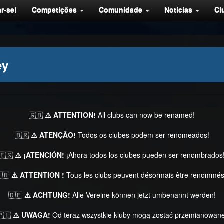
r-se!
Competições
Comunidade
Notícias
Cl
ey
🇬🇧
⚠️ ATTENTION!
All clubs can now be renamed!
🇧🇷
⚠️ ATENÇÃO!
Todos os clubes podem ser renomeados!
🇪🇸
⚠️ ¡ATENCIÓN!
¡Ahora todos los clubes pueden ser renombrados
🇷
⚠️ ATTENTION !
Tous les clubs peuvent désormais être renommés
🇩🇪
⚠️ ACHTUNG!
Alle Vereine können jetzt umbenannt werden!
🇵🇱
⚠️ UWAGA!
Od teraz wszystkie kluby mogą zostać przemianowane