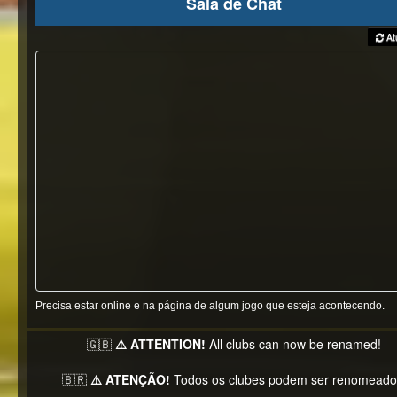
Sala de Chat
Atu
Precisa estar online e na página de algum jogo que esteja acontecendo.
🇬🇧
⚠️ ATTENTION!
All clubs can now be renamed!
🇧🇷
⚠️ ATENÇÃO!
Todos os clubes podem ser renomeado