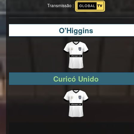
Transmissão :
O'Higgins
Curicó Unido