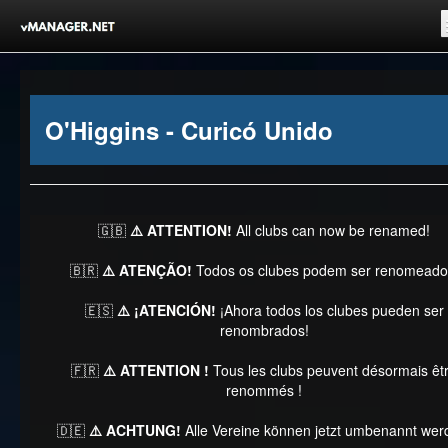
Inicio
Registrar-se!
O'Higgins - Curicó Unido
Competições
Comunidade
Notícias
🇬🇧
⚠️ ATTENTION!
All clubs can now be renamed!
Clubes Livres
🇧🇷
⚠️ ATENÇÃO!
Todos os clubes podem ser renomeado
🇪🇸
⚠️ ¡ATENCIÓN!
¡Ahora todos los clubes pueden ser
renombrados!
🇫🇷
⚠️ ATTENTION !
Tous les clubs peuvent désormais êt
renommés !
🇩🇪
⚠️ ACHTUNG!
Alle Vereine können jetzt umbenannt wer