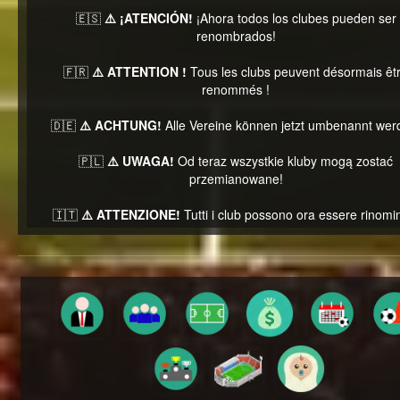
🇪🇸
⚠️ ¡ATENCIÓN!
¡Ahora todos los clubes pueden ser
renombrados!
🇫🇷
⚠️ ATTENTION !
Tous les clubs peuvent désormais êt
renommés !
🇩🇪
⚠️ ACHTUNG!
Alle Vereine können jetzt umbenannt wer
🇵🇱
⚠️ UWAGA!
Od teraz wszystkie kluby mogą zostać
przemianowane!
🇮🇹
⚠️ ATTENZIONE!
Tutti i club possono ora essere rinomin