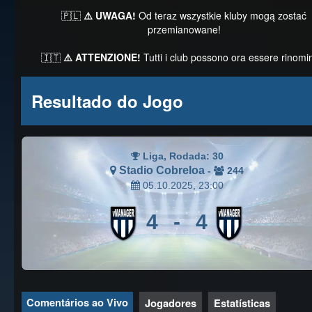
🇵🇱
⚠️ UWAGA!
Od teraz wszystkie kluby mogą zostać
przemianowane!
🇮🇹
⚠️ ATTENZIONE!
Tutti i club possono ora essere rinomin
Resultado do Jogo
Liga, Rodada: 30
Stadio Cobreloa
-
244
05.10.2025, 23:00
4
-
4
Comentários ao Vivo
Jogadores
Estatísticas