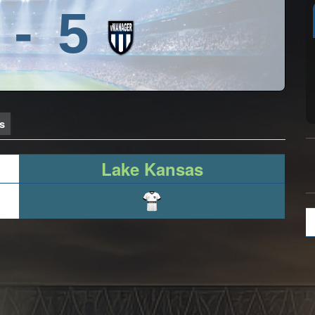
-
5
as
Lake Kansas