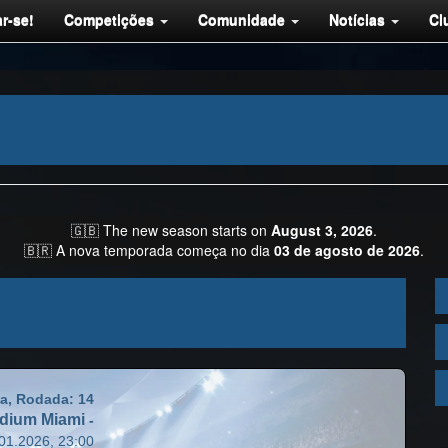
r-se!
Competições
Comunidade
Notícias
Cl
🇬🇧 The new season starts on
August 3, 2026
.
🇧🇷 A nova temporada começa no dia
03 de agosto de 2026
.
a, Rodada: 14
dium Miami
-
01.2026, 23:00