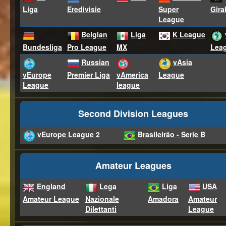
Liga
Eredivisie
Super
Gira
League
Belgian
Liga
K League
Lea
Bundesliga
Pro League
MX
Russian
vAsia
vAmerica
League
vEurope
Premier Liga
league
League
Second Division Leagues
vEurope League 2
Brasileirão - Serie B
Amateur Leagues
England
Lega
Liga
USA
Amateur League
Nazionale
Amadora
Amateur
Dilettanti
League