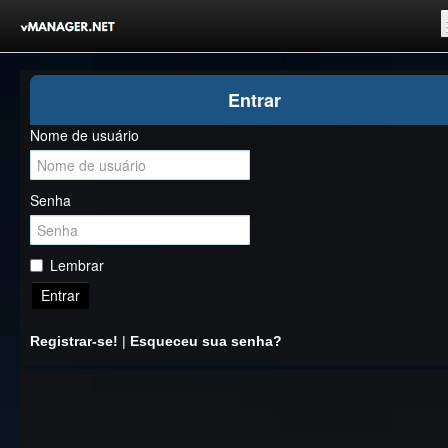
Inicio
Entrar
Registrar-se!
Nome de usuário
Competições
Comunidade
Senha
Notícias
Clubes Livres
Lembrar
Entrar
Registrar-se!
|
Esqueceu sua senha?