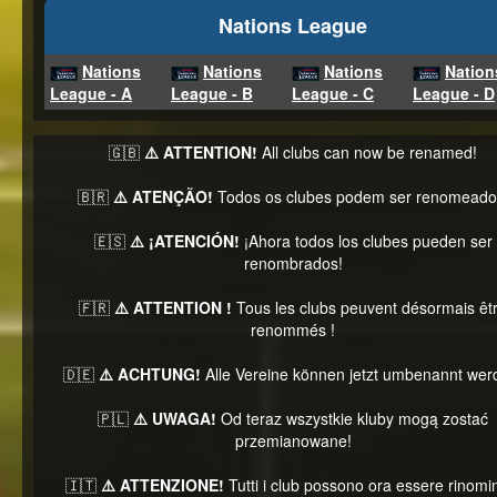
Nations League
Nations
Nations
Nations
Nation
League - A
League - B
League - C
League - D
🇬🇧
⚠️ ATTENTION!
All clubs can now be renamed!
🇧🇷
⚠️ ATENÇÃO!
Todos os clubes podem ser renomeado
🇪🇸
⚠️ ¡ATENCIÓN!
¡Ahora todos los clubes pueden ser
renombrados!
🇫🇷
⚠️ ATTENTION !
Tous les clubs peuvent désormais êt
renommés !
🇩🇪
⚠️ ACHTUNG!
Alle Vereine können jetzt umbenannt wer
🇵🇱
⚠️ UWAGA!
Od teraz wszystkie kluby mogą zostać
przemianowane!
🇮🇹
⚠️ ATTENZIONE!
Tutti i club possono ora essere rinomin