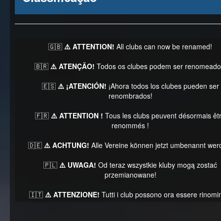
🇬🇧
⚠️ ATTENTION!
All clubs can now be renamed!
🇧🇷
⚠️ ATENÇÃO!
Todos os clubes podem ser renomeado
🇪🇸
⚠️ ¡ATENCIÓN!
¡Ahora todos los clubes pueden ser
renombrados!
🇫🇷
⚠️ ATTENTION !
Tous les clubs peuvent désormais êt
renommés !
🇩🇪
⚠️ ACHTUNG!
Alle Vereine können jetzt umbenannt wer
🇵🇱
⚠️ UWAGA!
Od teraz wszystkie kluby mogą zostać
przemianowane!
🇮🇹
⚠️ ATTENZIONE!
Tutti i club possono ora essere rinomin