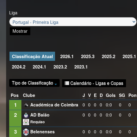
Liga
Mostrar
Classificação Atual
2026.1
2025.3
2025.2
2025.1
2024.2
2024.1
2023.2
2023.1
Tipo de Classificação
Calendário - Ligas e Copas
Pos
Clube
J
V
E
D
Gols
SG
Pon
1
Académica de Coimbra
0
0
0
0
0:0
0
0
2
AD Baião
0
0
0
0
0:0
0
0
Requiao
3
0
0
0
0
0:0
0
0
Belenenses