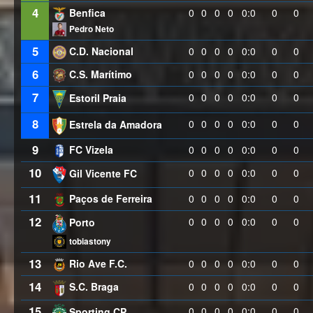
4
Benfica
0
0
0
0
0:0
0
0
Pedro Neto
5
C.D. Nacional
0
0
0
0
0:0
0
0
6
C.S. Marítimo
0
0
0
0
0:0
0
0
7
0
0
0
0
0:0
0
0
Estoril Praia
8
0
0
0
0
0:0
0
0
Estrela da Amadora
9
FC Vizela
0
0
0
0
0:0
0
0
10
0
0
0
0
0:0
0
0
Gil Vicente FC
11
Paços de Ferreira
0
0
0
0
0:0
0
0
12
0
0
0
0
0:0
0
0
Porto
tobiastony
13
Rio Ave F.C.
0
0
0
0
0:0
0
0
14
S.C. Braga
0
0
0
0
0:0
0
0
15
0
0
0
0
0:0
0
0
Sporting CP