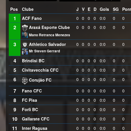
Pos
Clube
J
V
E
D
Gols
SG
Pon
1
ACF Fano
0
0
0
0
0:0
0
0
2
Araxá Esporte Clube
0
0
0
0
0:0
0
0
Mano Retranca Menezes
3
Athletico Salvador
0
0
0
0
0:0
0
0
Mr Steven Gerrard
4
Brindisi BC
0
0
0
0
0:0
0
0
5
Civitavecchia CFC
0
0
0
0
0:0
0
0
6
0
0
0
0
0:0
0
0
Corujão FC
7
Fano CFC
0
0
0
0
0:0
0
0
8
FC Pisa
0
0
0
0
0:0
0
0
9
Forlì BC
0
0
0
0
0:0
0
0
10
Gallarate CFC
0
0
0
0
0:0
0
0
11
Inter Ragusa
0
0
0
0
0:0
0
0