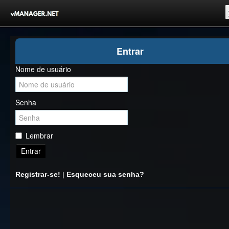
Inicio
Entrar
Registrar-se!
Nome de usuário
Competições
Comunidade
Senha
Notícias
Clubes Livres
Lembrar
Entrar
Registrar-se!
|
Esqueceu sua senha?