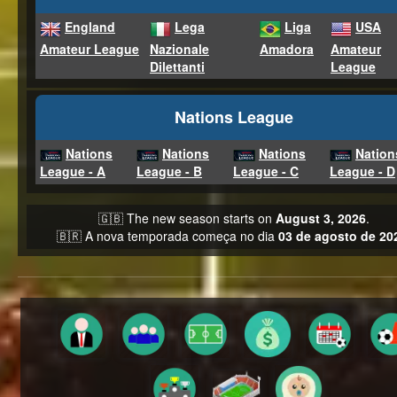
England
Lega
Liga
USA
Amateur League
Nazionale
Amadora
Amateur
Dilettanti
League
Nations League
Nations
Nations
Nations
Nation
League - A
League - B
League - C
League - D
🇬🇧 The new season starts on
August 3, 2026
.
🇧🇷 A nova temporada começa no dia
03 de agosto de 20