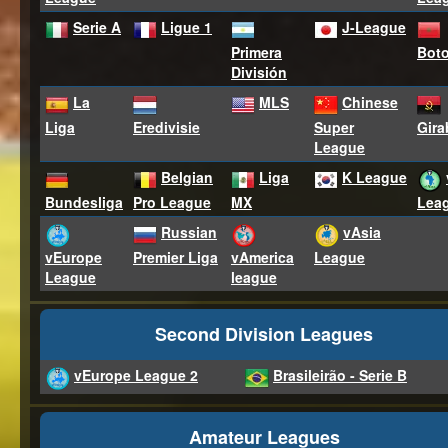
Serie A
Ligue 1
J-League
Primera
Boto
División
La
MLS
Chinese
Liga
Eredivisie
Super
Gira
League
Belgian
Liga
K League
Lea
Bundesliga
Pro League
MX
Russian
vAsia
vAmerica
League
vEurope
Premier Liga
league
League
Second Division Leagues
vEurope League 2
Brasileirão - Serie B
Amateur Leagues